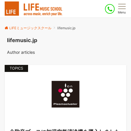
Menu
LIFEミュージックスクール
lifemusic.jp
lifemusic.jp
Author articles
TOPICS