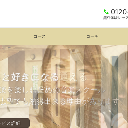
0120
無料体験レッ
コース
コーチ
ランでおトクに通える
っと好きになる
楽を楽しむための音楽スクール
「年割」「昼割」
志望でも納得出来る理由があります。
が、ずっとおトクです。
ービス詳細
ービス詳細