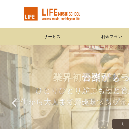
サービス
料金プラン
業界初の割引プ
音楽がも
ひとりひとりが、もっと音
誰でも使える
子供から大人まで、趣味でもプロ
毎月のレッスン料金
サ
サ